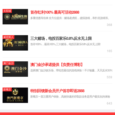
SE3SL+
可骑行代步+收纳行李箱二合一,差旅通勤一箱两用。