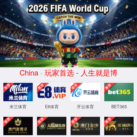
点点(taptap)官方网站-Official website
产品中心
共享租赁
机器人定制
在线商城
媒体中心
新闻中心
服务支持
关于我们