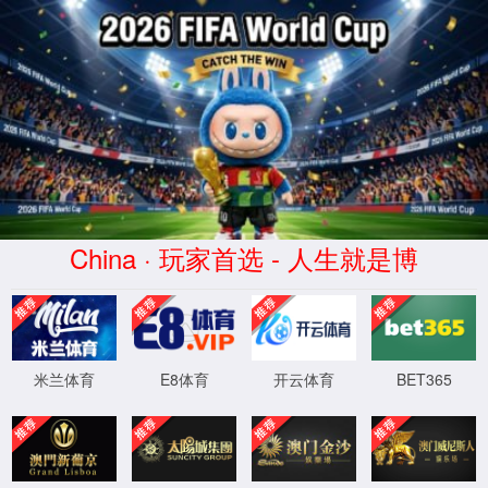
点点(taptap)官方网站-Official website
产品中心
共享租赁
机器人定制
在线商城
媒体中心
新闻中心
服务支持
关于我们