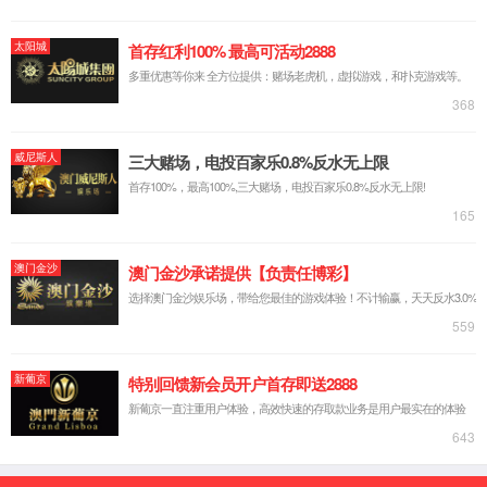
SE3SL+
可骑行代步+收纳行李箱二合一,差旅通勤一箱两用。